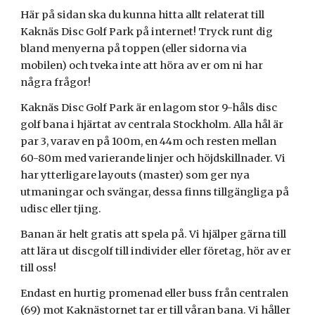
Här på sidan ska du kunna hitta allt relaterat till
Kaknäs Disc Golf Park på internet! Tryck runt dig
bland menyerna på toppen (eller sidorna via
mobilen) och tveka inte att höra av er om ni har
några frågor!
Kaknäs Disc Golf Park är
en lagom stor 9-håls disc
golf bana i hjärtat av centrala Stockholm. Alla hål är
par 3, varav en på 100m
, en 44m och resten mellan
60-80m med varierande linjer och höjdskillnader. Vi
har ytterligare layouts (master) som ger nya
utmaningar och svängar, dessa finns tillgängliga på
udisc eller tjing.
Banan är helt gratis att spela på. Vi hjälper gärna till
att lära ut discgolf till individer eller företag, hör av er
till oss!
Endast en hurtig promenad eller buss från ce
ntralen
(69) mot Kaknästornet tar er till våran bana. Vi håller