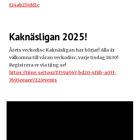
f24ab233dd1c
Kaknäsligan 2025!
Årets veckodisc Kaknäsligan har börjat! Alla är
välkomna till våran veckodisc, varje tisdag 18:30!
Registrera er via tjing.se!
https://tjing.se/tour/f359a047-bd20-4f8b-a03f-
7695eeaee722/events